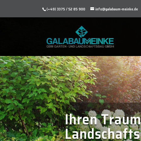
(+49) 3375 / 52 85 900
info@galabaum-meinke.de
Ihren Traum
Landschaft