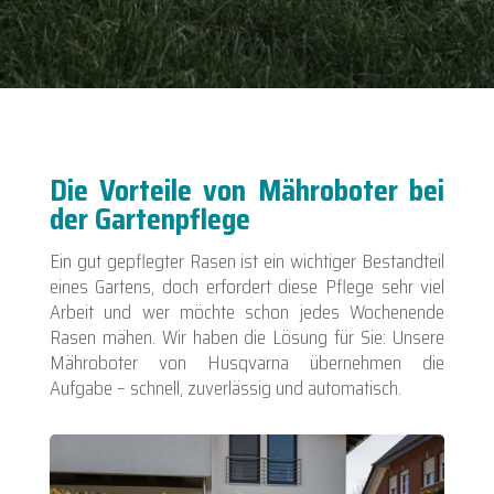
Die Vorteile von Mähroboter bei
der Gartenpflege
Ein gut gepflegter Rasen ist ein wichtiger Bestandteil
eines Gartens, doch erfordert diese Pflege sehr viel
Arbeit und wer möchte schon jedes Wochenende
Rasen mähen. Wir haben die Lösung für Sie: Unsere
Mähroboter von Husqvarna übernehmen die
Aufgabe – schnell, zuverlässig und automatisch.