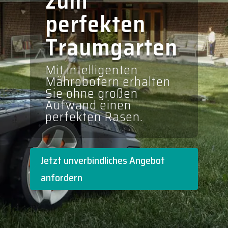
zum
perfekten
Traumgarten
Mit intelligenten
Mährobotern erhalten
Sie ohne großen
Aufwand einen
perfekten Rasen.
Jetzt unverbindliches Angebot
anfordern