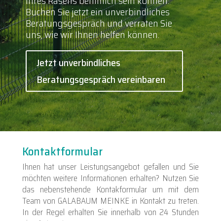
Ihres Rasens behilflich sein können.
Buchen Sie jetzt ein unverbindliches
Beratungsgespräch und verraten Sie
uns, wie wir Ihnen helfen können.
Jetzt unverbindliches
Beratungsgespräch vereinbaren
Kontaktformular
Ihnen hat unser Leistungsangebot gefallen und Sie
möchten weitere Informationen erhalten? Nutzen Sie
das nebenstehende Kontakformular um mit dem
Team von GALABAUM MEINKE in Kontakt zu treten.
In der Regel erhalten Sie innerhalb von 24 Stunden