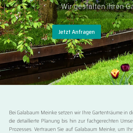
Wir gestalten ihren G
Jetzt Anfragen
Bei Galabaum Meinke setzen wir Ihre Gartenträume in di
die detaillierte Planung bis hin zur fachgerechten Umse
Prozesses. Vertrauen Sie auf Galabaum Meinke, um Ihr