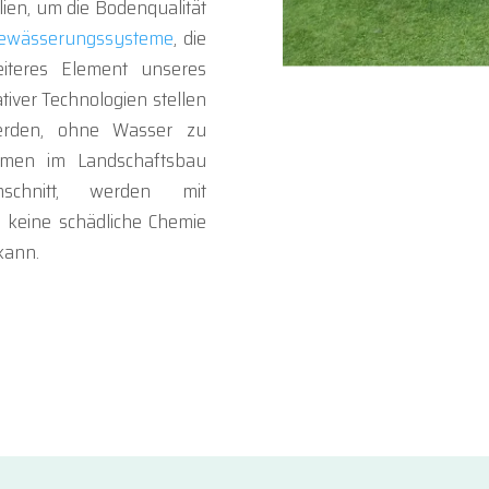
ien, um die Bodenqualität
ewässerungssysteme
, die
eiteres Element unseres
iver Technologien stellen
werden, ohne Wasser zu
hmen im Landschaftsbau
chnitt, werden mit
 keine schädliche Chemie
kann.