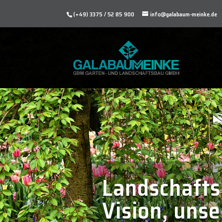
(+49) 3375 / 52 85 900
info@galabaum-meinke.de
Landschaftsb
Vision, unse