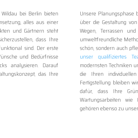
Wildau bei Berlin bieten
Unsere Planungsphase ber
setzung, alles aus einer
über die Gestaltung von
kten und Gärtnern steht
Wegen, Terrassen und 
cherzustellen, dass Ihre
umweltfreundliche Method
nktional sind. Der erste
schön, sondern auch pfle
e Wünsche und Bedürfnisse
unser qualifiziertes T
ks analysieren. Darauf
modernsten Techniken un
altungskonzept, das Ihre
die Ihren individuel
Fertigstellung bleiben w
dafür, dass Ihre Grü
Wartungsarbeiten wie
gehören ebenso zu unse