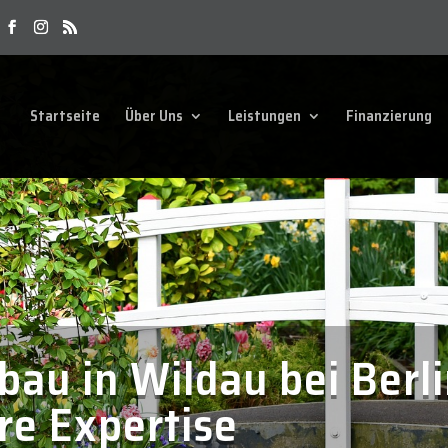
Startseite
Über Uns
Leistungen
Finanzierung
au in Wildau bei Berli
re Expertise