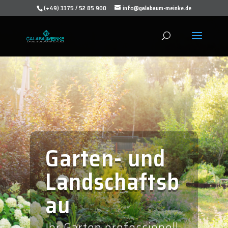
(+49) 3375 / 52 85 900
info@galabaum-meinke.de
Garten- und
Landschaftsb
au
Ihr Garten professionell