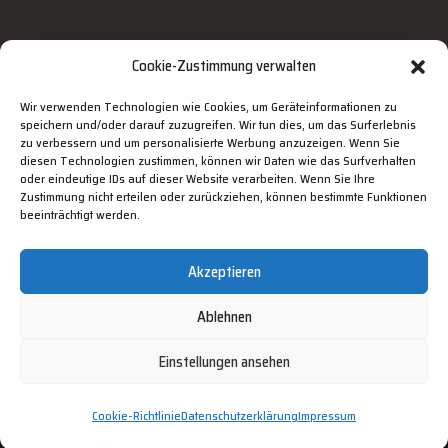
Cookie-Zustimmung verwalten
Wir verwenden Technologien wie Cookies, um Geräteinformationen zu
speichern und/oder darauf zuzugreifen. Wir tun dies, um das Surferlebnis
zu verbessern und um personalisierte Werbung anzuzeigen. Wenn Sie
diesen Technologien zustimmen, können wir Daten wie das Surfverhalten
oder eindeutige IDs auf dieser Website verarbeiten. Wenn Sie Ihre
Zustimmung nicht erteilen oder zurückziehen, können bestimmte Funktionen
beeinträchtigt werden.
Akzeptieren
Ablehnen
Einstellungen ansehen
Datenschutzerklärung |
Impressum |
AGBs
(C) by GALABAUM MEINKE. Umsetzung und Gestaltung durch
Cookie-Richtlinie
Datenschutzerklärung
Impressum
www.it-tpb.de. Optimiert von Vogelfrei Solutions