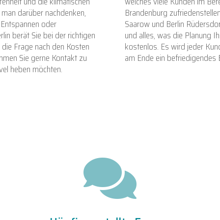
fenheit und die klimatischen
welches viele Kunden im Ber
e man darüber nachdenken,
Brandenburg zufriedenstelle
m Entspannen oder
Saarow und Berlin Rüdersdorf
lin berät Sie bei der richtigen
und alles, was die Planung Ihr
 die Frage nach den Kosten
kostenlos. Es wird jeder Kun
hmen Sie gerne Kontakt zu
am Ende ein befriedigendes 
evel heben möchten.
