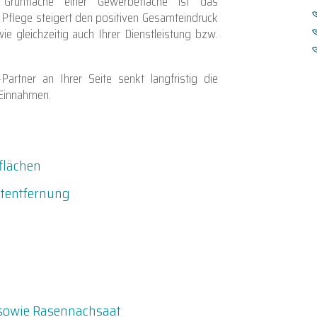
Grünfläche einer Gewerbefläche ist das
 Pflege steigert den positiven Gesamteindruck
e gleichzeitig auch Ihrer Dienstleistung bzw.
Partner an Ihrer Seite senkt langfristig die
 Einnahmen.
flächen
utentfernung
 sowie Rasennachsaat