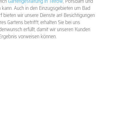
eich
Gartengestaltung in Teltow
, Potsdam und
n kann. Auch in den Einzugsgebieten um Bad
 bieten wir unsere Dienste an! Besichtigungen
es Gartens betrifft, erhalten Sie bei uns
denwunsch erfüllt, damit wir unseren Kunden
Ergebnis vorweisen können.