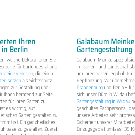
erten Ihren
Galabaum Meinke 
in Berlin
Gartengestaltung
ten, welche Dekorationen Sie
Galabaum Meinke spezialisie
Experte für Gartengestaltung
im Garten- und Landschaftsb
ersteine verlegen
, die einen
um Ihren Garten, egal ob Gr
rten setzen
als Sichtschutz.
Bepflanzung. Wir übernehme
ungen zur Gestaltung und
Brandenburg
und Berlin – für
r Ihnen beratend zur Seite,
sich unser Büro in Wildau bef
en für Ihren Garten zu
Gartengestaltung in Wildau
be
st es wichtig, auf
geschultes Fachpersonal, dass
etischen Garten gestalten zu
unsere Arbeiten sehr profess
immt ist. Ein ganzheitliches
Sicherheit unserer Mitarbeite
ühloase zu gestalten. Zuerst
Einzugsgebiet umfasst 35 Ki