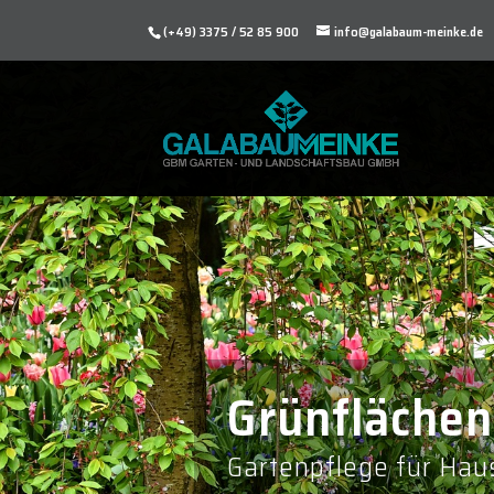
(+49) 3375 / 52 85 900
info@galabaum-meinke.de
Grünflächen
Gartenpflege für Hau